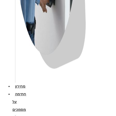
מחירון
חתימה
על
מסמכים