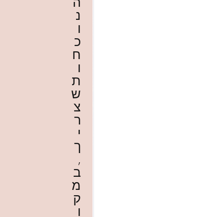
ה
נ
ו
כ
ח
ו
ת
ש
צ
ר
י
ך
,
ב
מ
ק
ו