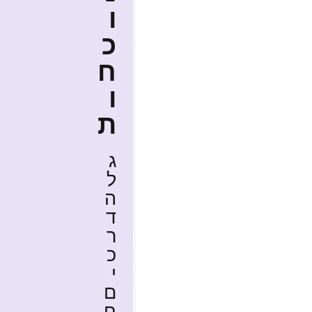
ו
כ
ח
ו
ת
ג
ל
ה
ד
ר
כ
י
ם
ח