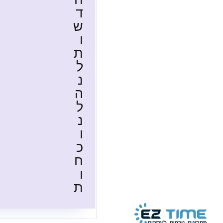
ד
ש
ו
ת
ל
נ
ה
ל
נ
ו
כ
ח
ו
ת