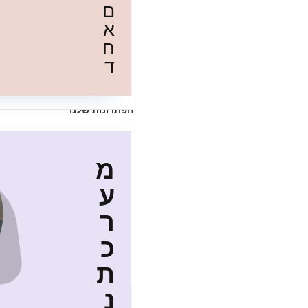
ם
א
ח
ד
הפתרונות שלנו
מ
ע
ר
כ
ת
נ