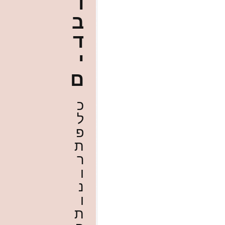
ו
ב
ד
י
ם
כ
ל
פ
ת
ר
ו
נ
ו
ת