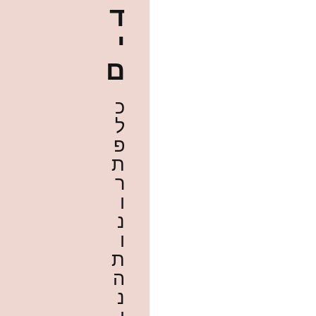
ד
י
ם
כ
ל
פ
ת
ר
ו
נ
ו
ת
ה
נ
ו