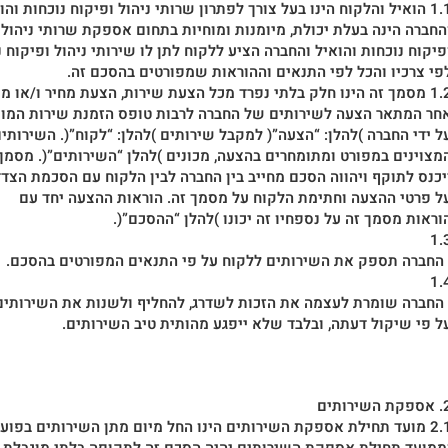
קוח הינו בעל צורך לפתרון שרותי ניהול ופיקוח נוכחות והואיל
החברה הינה בעלת יכולת, מיומנות ומוחיות בתחום אספקת שרותי ניהול
פיקוח נוכחות והואיל והחברה הציע ללקוח לתן לו שירותי ניהול ופיקוח נ
פי צרכיו והכל לפי התנאים וההוראות שמפורטים בהסכם זה.
הינו חלק בלתי נפרד מכל הצעת שירות, הצעת מחיר ו/או מסמך
חר המתאר הצעה לשירותים של החברה לרבות טופס הזמנת שירות המו
ל ידי החברה )להלן: “הצעה”( למקבל שירותים )להלן: “לקוח”(. השירותי
מצוינים במפורט ומתומחרים בהצעה, מכונים )להלן “השירותים”(. מסמך
יכנס לתוקף ויהווה הסכם מחייב בין החברה לבין הלקוח עם הסכמת הצד
ל פרטי ההצעה וחתימת הלקוח על מסמך זה. הוראות ההצעה יחד עם
וראות מסמך זה על נספחיו זה יכונו )להלן “ההסכם”(.
1.
 החברה תספק את השירותים ללקוח על פי התנאים המפורטים בהסכם.
1.
 החברה שומרת לעצמה את הזכות לשדרג, להחליף ולשנות את השירותים
ל פי שיקול דעתה, ובלבד שלא ייפגע מהותית טיב השירותים.
 השירותים
לת אספקת השירותים הינו החל מיום מתן השירותים בפועל .