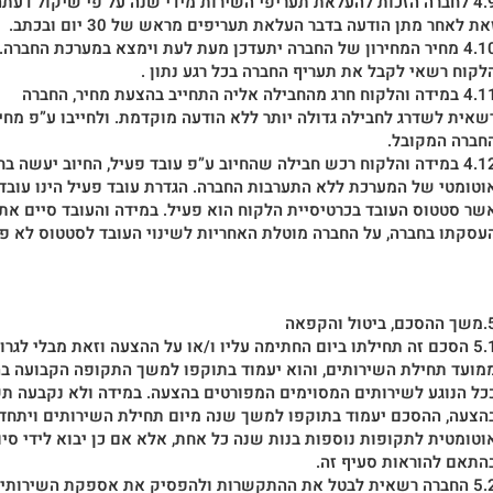
כות להעלאת תעריפי השירות מידי שנה על פי שיקול דעתה,
את לאחר מתן הודעה בדבר העלאת תעריפים מראש של 30 יום ובכתב.
ר המחירון של החברה יתעדכן מעת לעת וימצא במערכת החברה.
לקוח רשאי לקבל את תעריף החברה בכל רגע נתון .
דה והלקוח חרג מהחבילה אליה התחייב בהצעת מחיר, החברה
שאית לשדרג לחבילה גדולה יותר ללא הודעה מוקדמת. ולחייבו ע”פ מחיר
חברה המקובל.
ה והלקוח רכש חבילה שהחיוב ע”פ עובד פעיל, החיוב יעשה בחישוב
וטומטי של המערכת ללא התערבות החברה. הגדרת עובד פעיל הינו עובד
שר סטטוס העובד בכרטיסיית הלקוח הוא פעיל. במידה והעובד סיים את
עסקתו בחברה, על החברה מוטלת האחריות לשינוי העובד לסטטוס לא פע
 ביטול והקפאה
תחילתו ביום החתימה עליו ו/או על ההצעה וזאת מבלי לגרוע
מועד תחילת השירותים, והוא יעמוד בתוקפו למשך התקופה הקבועה ב
כל הנוגע לשירותים המסוימים המפורטים בהצעה. במידה ולא נקבעה ת
הצעה, ההסכם יעמוד בתוקפו למשך שנה מיום תחילת השירותים ויתחד
וטומטית לתקופות נוספות בנות שנה כל אחת, אלא אם כן יבוא לידי סיו
התאם להוראות סעיף זה.
שאית לבטל את ההתקשרות ולהפסיק את אספקת השירותים