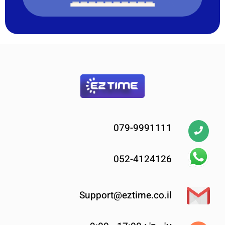
079-9991111
052-4124126
Support@eztime.co.il