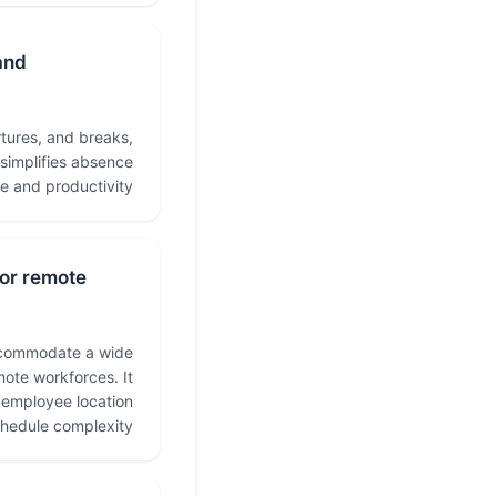
and
tures, and breaks,
 simplifies absence
 and productivity.
 or remote
ccommodate a wide
mote workforces. It
f employee location
chedule complexity.