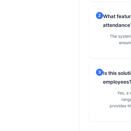
2
What featur
attendance
The system
ensuri
3
Is this solu
employees
Yes, a
range
provides th