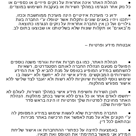
●
הנהלת האתר אינה אחראית על נזקים פיזיים או כספיים או
כל נזק אחר הנגרמו במהלך השירות או בעקבות השימוש במוצרים.
●
ידוע כי מערכת איזיטיים הינה מערכת ממוחשבת וככזו,
ייתכנו ויהיו באגים שונים ותקלות אשר יטופלו ע”י החברה בעת
גילויים ועל כן אין החברה אחראית על נזקים הנגרמו כתוצאה
מ”באגים” או תקלות שונות שלא בשליטתנו או שבוצעו בתום לב.
אבטחת מידע ופרטיות –
●
הנהלת האתר, כמו גם חברות אחיות וגורמי משנה נוספים
הפועלים מטעם הנהלת החברה לאותם הסטנדרטים, רשאיות
להשתמש במידע המופיע בטופס על מנת להביא לך את המידע
והשירותים המבוקשים. מידע אישי זה לא ייחשף ולא ייעשה בו
שימוש נוסף למטרות שיווקיות ללא רשות ולא יועבר לצד שלישי ללא
אישור מפורש מהלקוח.
●
תוכן השירות וחשיפת מידע אישי במהלך השירות, לעולם לא
ייחשפו לאדם אחר או כל גורם ללא אישור בכתב מהלקוח. הנהלת
האתר מחויבת לפרטיות שלך ופרטיות זו הינה בראש סדר
העדיפויות שלנו.
●
החברה מתחייבת שלא לעשות שימוש במידע המסופק לה
ע”י הקונים אלא על מנת לאפשר את הרכישה באתר מכירות
ובהתאם לכל דין.
●
באמצעות לחיצה על כפתורי ההתחברות או אישור שליחת
המידע אני מאשר בחתימתי את הטופס ואת תנאיו.