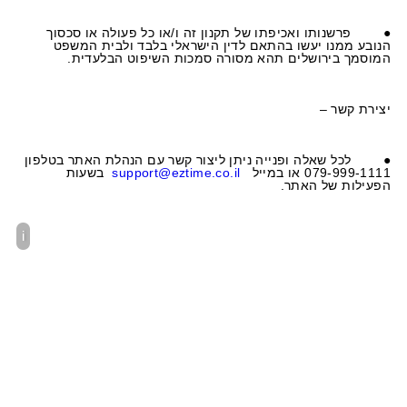
●
פרשנותו ואכיפתו של תקנון זה ו/או כל פעולה או סכסוך
הנובע ממנו יעשו בהתאם לדין הישראלי בלבד ולבית המשפט
המוסמך בירושלים תהא מסורה סמכות השיפוט הבלעדית.
יצירת קשר –
●
לכל שאלה ופנייה ניתן ליצור קשר עם הנהלת האתר בטלפון
079-999-1111 או במייל
support@eztime.co.il
בשעות
הפעילות של האתר.
i