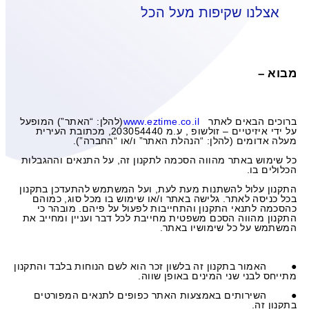
אצלנו שקיפות מעל הכל
מבוא –
ברוכים הבאים לאתר
www.eztime.co.il
(להלן: “האתר”) המופעל
על ידי
איזיטיים – זולשופ
, ע.מ 203054440, מכתובת העירית
מעלה אדומים (להלן: “הנהלת האתר” ו/או “החברה”).
כל שימוש באתר מהווה הסכמה לתקנון זה, על התנאים וההגבלות
הכלולים בו.
התקנון עלול להשתנות מעת לעת, ועל המשתמש להתעדכן בתקנון
בכל כניסה לאתר. גלישה באתר ו/או שימוש בו מכל סוג, כמוהם
כהסכמה לתנאי התקנון והתחייבות לפעול על פיהם. מובהר כי
התקנון מהווה הסכם משפטית מחייבת לכל דבר ועניין ומחייב את
המשתמש על כל שימושיו באתר.
●
האמור בתקנון זה בלשון זכר הוא לשם הנוחות בלבד והתקנון
מתייחס לבני שני המינים באופן שווה.
●
השירותים באמצעות האתר כפופים לתנאים המפורטים
בתקנון זה.