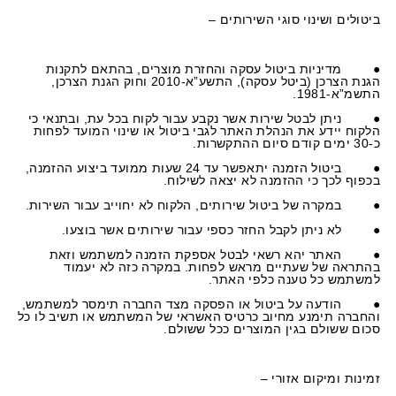
ביטולים ושינוי סוגי השירותים –
●
מדיניות ביטול עסקה והחזרת מוצרים, בהתאם לתקנות
הגנת הצרכן (ביטל עסקה), התשע”א-2010 וחוק הגנת הצרכן,
התשמ”א-1981.
●
ניתן לבטל שירות אשר נקבע עבור לקוח בכל עת, ובתנאי כי
הלקוח יידע את הנהלת האתר לגבי ביטול או שינוי המועד לפחות
כ-30 ימים קודם סיום ההתקשרות.
●
ביטול הזמנה יתאפשר עד 24 שעות ממועד ביצוע ההזמנה,
בכפוף לכך כי ההזמנה לא יצאה לשילוח.
●
במקרה של ביטול שירותים, הלקוח לא יחוייב עבור השירות.
●
לא ניתן לקבל החזר כספי עבור שירותים אשר בוצעו.
●
האתר יהא רשאי לבטל אספקת הזמנה למשתמש וזאת
בהתראה של שעתיים מראש לפחות. במקרה כזה לא יעמוד
למשתמש כל טענה כלפי האתר.
●
הודעה על ביטול או הפסקה מצד החברה תימסר למשתמש,
והחברה תימנע מחיוב כרטיס האשראי של המשתמש או תשיב לו כל
סכום ששולם בגין המוצרים ככל ששולם.
זמינות ומיקום אזורי –