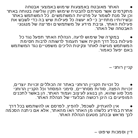
●
האתר מאובטח באמצעות שימוש באמצעי אבטחה
מתקדמים אשר מטרתם להבטיח שימוש תקין וגלישה בטוחה באתר
וכן על מנת לשמור על פרטיות המשתמשים. כל המשתמש באתר
ובשירותיו מתחייב כי לא יעשה כל פעילות שיש בה כדי לשבש את
פעילות האתר, גניבת מידע על משתמשים ופריצה של מנגנוני
האבטחה של האתר.
●
במקרה של שימוש לרעה, הנהלת האתר תפעל נגד כל
פעילות בכל דרך חוקית אשר תעמוד לרשותה לרבות חסימת
המשתמש מגישה לאתר ונקיטת הליכים משפטיים נגד המשתמש
באם יפעל כאמור.
קניין רוחני –
●
כל זכויות הקניין הרוחני באתר זה הכוללים זכויות יוצרים,
זכויות הפצה, סודות מסחריים, סימני המסחר וכל הקניין הרוחני
מכל סוג שהוא, הן בנוגע לעיצוב ועמוד האתר, הן באשר לתכנים
המופיעים בו הינן רכושה הבלעדי של הנהלת האתר.
●
אין להעתיק, לשכפל, להפיץ, לפרסם או להשתמש בכל דרך
אחרת במידע כלשהו מן האתר ו/או מהאתר, אלא אם ניתנה הסכמה
לכך מראש ובכתב מטעם הנהלת האתר.
דין וסמכות שיפוט –