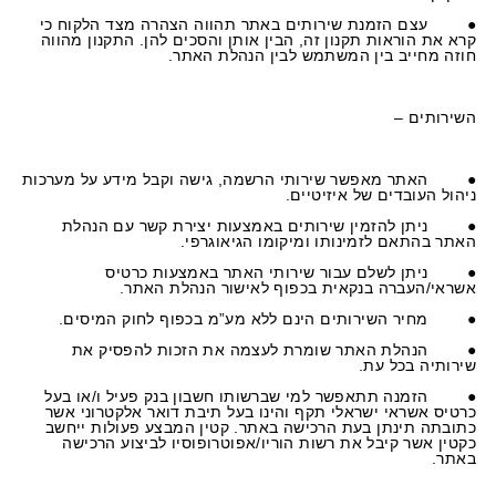
●
עצם הזמנת שירותים באתר תהווה הצהרה מצד הלקוח כי
קרא את הוראות תקנון זה, הבין אותן והסכים להן. התקנון מהווה
חוזה מחייב בין המשתמש לבין הנהלת האתר.
השירותים –
●
האתר מאפשר שירותי הרשמה, גישה וקבל מידע על מערכות
ניהול העובדים של איזיטיים.
●
ניתן להזמין שירותים באמצעות יצירת קשר עם הנהלת
האתר בהתאם לזמינותו ומיקומו הגיאוגרפי.
●
ניתן לשלם עבור שירותי האתר באמצעות כרטיס
אשראי/העברה בנקאית בכפוף לאישור הנהלת האתר.
●
מחיר השירותים הינם ללא מע”מ בכפוף לחוק המיסים.
●
הנהלת האתר שומרת לעצמה את הזכות להפסיק את
שירותיה בכל עת.
●
הזמנה תתאפשר למי שברשותו חשבון בנק פעיל ו/או בעל
כרטיס אשראי ישראלי תקף והינו בעל תיבת דואר אלקטרוני אשר
כתובתה תינתן בעת הרכישה באתר. קטין המבצע פעולות ייחשב
כקטין אשר קיבל את רשות הוריו/אפוטרופוסיו לביצוע הרכישה
באתר.