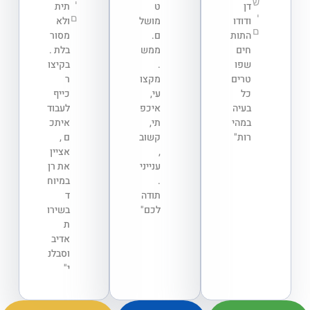
ש
י
דן
ט
תית
י
ם
ודודו
מושל
ולא
ם
התות
ם.
מסור
חים
ממש
בלת .
שפו
.
בקיצו
טרים
מקצו
ר
כל
עי,
כייף
בעיה
איכפ
לעבוד
במהי
תי,
איתכ
רות"
קשוב
ם ,
,
אציין
ענייני
את רן
.
במיוח
תודה
ד
לכם"
בשירו
ת
אדיב
וסבלנ
י"